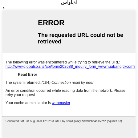
آی‌او‌اس
x