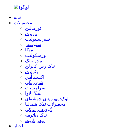
خانه
محصولات
تورمالین
بنتونیت
فیبر سپیولیت
سنوسفر
میکا
ورمیکولیت
پودر تالک
خاک رس کائولن
زئولیت
اکسید آهن
شن رنگی
سرامسیت
سنگ لاوا
بلوک/مهره‌های شیشه‌ای
محصولات نمک هیمالیا
گوی سرامیکی
خاک دیاتومه
پودر باریت
اخبار