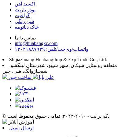
اکسید آهن
پودر باریت
گرافیت
شن رنگی
خاک دیاتومه
تماس با ما
info@huabangkc.com
واتساپ/وی‌چت/تلفن: ۱۳۰۲۱۸۸۷۹۳۹
Shijiazhuang Huabang Imp & Exp Trade Co., Ltd.
منطقه روستایی شیکان، شهر سییو، شهرستان لینگشو،
شیجیاژوانگ، هبی، چین
علی بابا
ساخت چین
© کپی‌رایت - ۲۰۱۰-۲۰۲۳: تمامی حقوق محفوظ است.
ارسال ایمیل