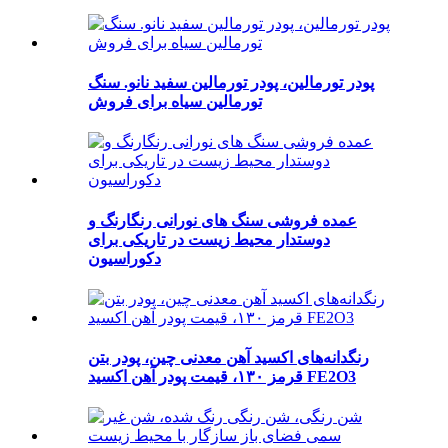
پودر تورمالین، پودر تورمالین سفید نانو. سنگ
تورمالین سیاه برای فروش
عمده فروشی سنگ های نورانی رنگارنگ و
دوستدار محیط زیست در تاریکی برای
دکوراسیون
رنگدانه‌های اکسید آهن معدنی چین، پودر بتن
قرمز ۱۳۰، قیمت پودر آهن اکسید FE2O3