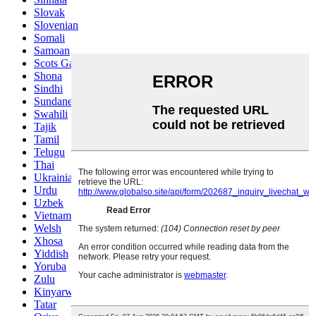
Slovak
Slovenian
Somali
Samoan
Scots Gaelic
Shona
Sindhi
Sundanese
Swahili
Tajik
Tamil
Telugu
Thai
Ukrainian
Urdu
Uzbek
Vietnamese
Welsh
Xhosa
Yiddish
Yoruba
Zulu
Kinyarwanda
Tatar