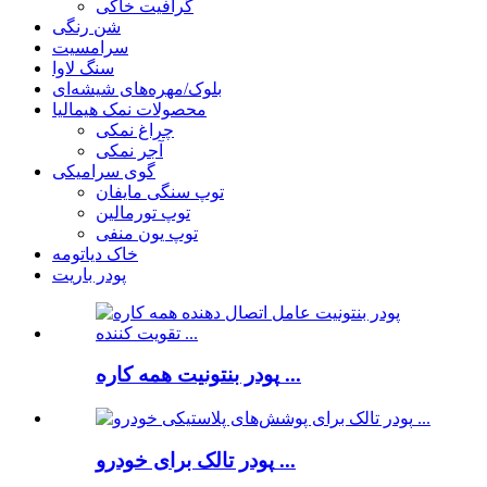
گرافیت خاکی
شن رنگی
سرامسیت
سنگ لاوا
بلوک/مهره‌های شیشه‌ای
محصولات نمک هیمالیا
چراغ نمکی
آجر نمکی
گوی سرامیکی
توپ سنگی مایفان
توپ تورمالین
توپ یون منفی
خاک دیاتومه
پودر باریت
پودر بنتونیت همه کاره ...
پودر تالک برای خودرو ...