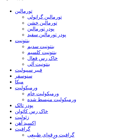
تورمالین
تورمالین گرانولی
تورمالین خشن
پودر تورمالین
پودر تورمالین سفید
بنتونیت
بنتونیت سدیم
بنتونیت کلسیم
خاک رس فعال
بنتونیت آلی
فیبر سپیولیت
سنوسفر
میکا
ورمیکولیت
ورمیکولیت خام
ورمیکولیت منبسط شده
پودر تالک
خاک رس کائولن
زئولیت
اکسید آهن
گرافیت
گرافیت ورقه‌ای طبیعی