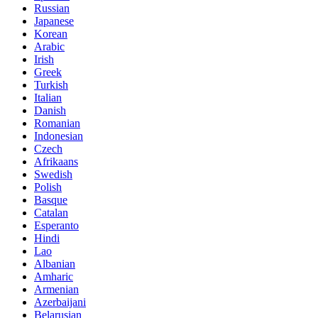
Russian
Japanese
Korean
Arabic
Irish
Greek
Turkish
Italian
Danish
Romanian
Indonesian
Czech
Afrikaans
Swedish
Polish
Basque
Catalan
Esperanto
Hindi
Lao
Albanian
Amharic
Armenian
Azerbaijani
Belarusian