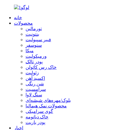
خانه
محصولات
تورمالین
بنتونیت
فیبر سپیولیت
سنوسفر
میکا
ورمیکولیت
پودر تالک
خاک رس کائولن
زئولیت
اکسید آهن
شن رنگی
سرامسیت
سنگ لاوا
بلوک/مهره‌های شیشه‌ای
محصولات نمک هیمالیا
گوی سرامیکی
خاک دیاتومه
پودر باریت
اخبار