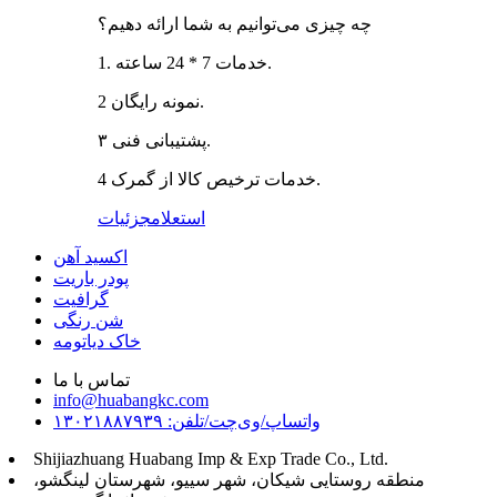
چه چیزی می‌توانیم به شما ارائه دهیم؟
1. خدمات 7 * 24 ساعته.
نمونه رایگان 2.
پشتیبانی فنی ۳.
خدمات ترخیص کالا از گمرک 4.
استعلام
جزئیات
اکسید آهن
پودر باریت
گرافیت
شن رنگی
خاک دیاتومه
تماس با ما
info@huabangkc.com
واتساپ/وی‌چت/تلفن: ۱۳۰۲۱۸۸۷۹۳۹
Shijiazhuang Huabang Imp & Exp Trade Co., Ltd.
منطقه روستایی شیکان، شهر سییو، شهرستان لینگشو،