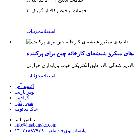
3. خدمات آنلاین 7 * 24 ساعته
۴. خدمات ترخیص کالا از گمرک
استعلام
جزئیات
ه‌های میکرو شیشه‌ای کارخانه چین برای پرکننده
استعلام
جزئیات
اکسید آهن
پودر باریت
گرافیت
شن رنگی
خاک دیاتومه
تماس با ما
info@huabangkc.com
واتساپ/وی‌چت/تلفن: ۱۳۰۲۱۸۸۷۹۳۹