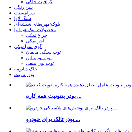
گرافیت خاکی
شن رنگی
سرامسیت
سنگ لاوا
بلوک/مهره‌های شیشه‌ای
محصولات نمک هیمالیا
چراغ نمکی
آجر نمکی
گوی سرامیکی
توپ سنگی مایفان
توپ تورمالین
توپ یون منفی
خاک دیاتومه
پودر باریت
پودر بنتونیت همه کاره ...
پودر تالک برای خودرو ...