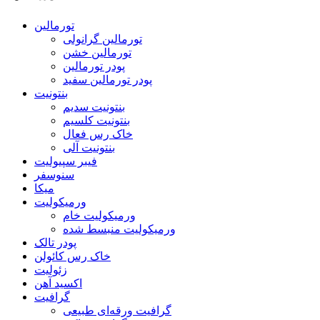
تورمالین
تورمالین گرانولی
تورمالین خشن
پودر تورمالین
پودر تورمالین سفید
بنتونیت
بنتونیت سدیم
بنتونیت کلسیم
خاک رس فعال
بنتونیت آلی
فیبر سپیولیت
سنوسفر
میکا
ورمیکولیت
ورمیکولیت خام
ورمیکولیت منبسط شده
پودر تالک
خاک رس کائولن
زئولیت
اکسید آهن
گرافیت
گرافیت ورقه‌ای طبیعی