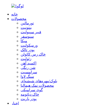
خانه
محصولات
تورمالین
بنتونیت
فیبر سپیولیت
سنوسفر
میکا
ورمیکولیت
پودر تالک
خاک رس کائولن
زئولیت
اکسید آهن
شن رنگی
سرامسیت
سنگ لاوا
بلوک/مهره‌های شیشه‌ای
محصولات نمک هیمالیا
گوی سرامیکی
خاک دیاتومه
پودر باریت
اخبار