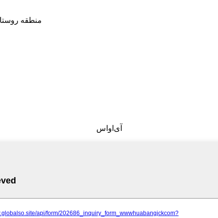
منطقه روستای
آی‌او‌اس