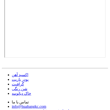
اکسید آهن
پودر باریت
گرافیت
شن رنگی
خاک دیاتومه
تماس با ما
info@huabangkc.com