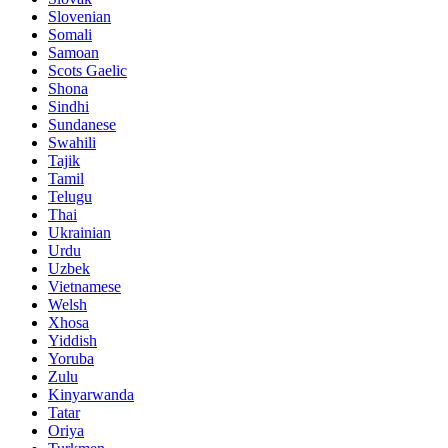
Slovenian
Somali
Samoan
Scots Gaelic
Shona
Sindhi
Sundanese
Swahili
Tajik
Tamil
Telugu
Thai
Ukrainian
Urdu
Uzbek
Vietnamese
Welsh
Xhosa
Yiddish
Yoruba
Zulu
Kinyarwanda
Tatar
Oriya