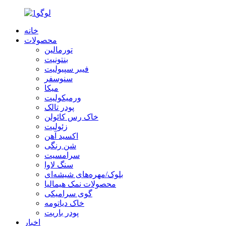
خانه
محصولات
تورمالین
بنتونیت
فیبر سپیولیت
سنوسفر
میکا
ورمیکولیت
پودر تالک
خاک رس کائولن
زئولیت
اکسید آهن
شن رنگی
سرامسیت
سنگ لاوا
بلوک/مهره‌های شیشه‌ای
محصولات نمک هیمالیا
گوی سرامیکی
خاک دیاتومه
پودر باریت
اخبار