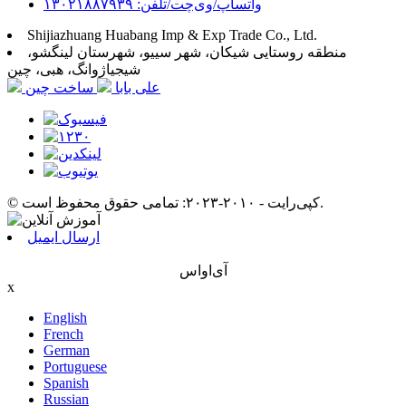
واتساپ/وی‌چت/تلفن: ۱۳۰۲۱۸۸۷۹۳۹
Shijiazhuang Huabang Imp & Exp Trade Co., Ltd.
منطقه روستایی شیکان، شهر سییو، شهرستان لینگشو،
شیجیاژوانگ، هبی، چین
علی بابا
ساخت چین
© کپی‌رایت - ۲۰۱۰-۲۰۲۳: تمامی حقوق محفوظ است.
ارسال ایمیل
آی‌او‌اس
x
English
French
German
Portuguese
Spanish
Russian