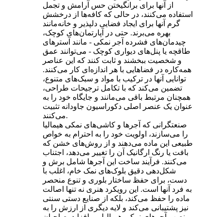
از آنها برای برانگیختن حس آرامش و تجمل
استفاده می‌کنند، در حالی که کافه‌ها از درخشش
گرم آنها برای ایجاد فضایی دلپذیر و خانه‌مانند
بهره می‌برند. حتی در آپارتمان‌های کوچک،
چیدمان‌های فشرده آجر نمکی - مانند آسترهای
طاقچه یا پنل‌های دیواری کوچک - می‌توانند عمق
و شخصیت ببخشند و ثابت کنند که این عناصر
همه‌کاره در فضاهایی با هر اندازه‌ای کار می‌کنند.
توانایی آنها در ترکیب با مواد و سبک‌های متنوع،
تضمین می‌کند که با تکامل ترجیحات طراحی،
همچنان مرتبط باقی می‌مانند و جایگاه خود را به
عنوان یک عنصر اصلی دکوراسیون جاودانه تثبیت
می‌کنند.
صنعتگرانی که آجرها و کاشی‌های نمکی هیمالیا
را می‌سازند، اولویت خود را به احترام به خواص
طبیعی این ماده می‌دهند و از روش‌های خشن که
بافت یا رنگ ارگانیک آن را تغییر می‌دهد، اجتناب
می‌کنند. فرآیند ساخت این آجرها شامل برش و
شکل‌دهی دقیق بلوک‌های نمک خام، اغلب با
دست، برای حفظ ساختار بلوری و تنوع منحصر
به فرد آنها است. این رویکرد هنری نه تنها اصالت
ماده را حفظ می‌کند، بلکه از صنایع دستی سنتی
نیز پشتیبانی می‌کند و لایه دیگری از ارزش را به
نصب آجرهای نمکی هیمالیا می‌افزاید. صاحبان