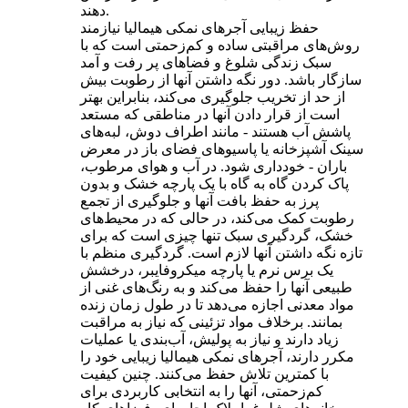
دهند.
حفظ زیبایی آجرهای نمکی هیمالیا نیازمند
روش‌های مراقبتی ساده و کم‌زحمتی است که با
سبک زندگی شلوغ و فضاهای پر رفت و آمد
سازگار باشد. دور نگه داشتن آنها از رطوبت بیش
از حد از تخریب جلوگیری می‌کند، بنابراین بهتر
است از قرار دادن آنها در مناطقی که مستعد
پاشش آب هستند - مانند اطراف دوش، لبه‌های
سینک آشپزخانه یا پاسیوهای فضای باز در معرض
باران - خودداری شود. در آب و هوای مرطوب،
پاک کردن گاه به گاه با یک پارچه خشک و بدون
پرز به حفظ بافت آنها و جلوگیری از تجمع
رطوبت کمک می‌کند، در حالی که در محیط‌های
خشک، گردگیری سبک تنها چیزی است که برای
تازه نگه داشتن آنها لازم است. گردگیری منظم با
یک برس نرم یا پارچه میکروفایبر، درخشش
طبیعی آنها را حفظ می‌کند و به رنگ‌های غنی از
مواد معدنی اجازه می‌دهد تا در طول زمان زنده
بمانند. برخلاف مواد تزئینی که نیاز به مراقبت
زیاد دارند و نیاز به پولیش، آب‌بندی یا عملیات
مکرر دارند، آجرهای نمکی هیمالیا زیبایی خود را
با کمترین تلاش حفظ می‌کنند. چنین کیفیت
کم‌زحمتی، آنها را به انتخابی کاربردی برای