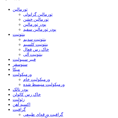
تورمالین
تورمالین گرانولی
تورمالین خشن
پودر تورمالین
پودر تورمالین سفید
بنتونیت
بنتونیت سدیم
بنتونیت کلسیم
خاک رس فعال
بنتونیت آلی
فیبر سپیولیت
سنوسفر
میکا
ورمیکولیت
ورمیکولیت خام
ورمیکولیت منبسط شده
پودر تالک
خاک رس کائولن
زئولیت
اکسید آهن
گرافیت
گرافیت ورقه‌ای طبیعی