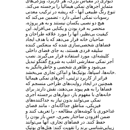
دیواری در مقیاس بزرگ، هر کاربرد، ویژگی‌های
متمایز آجرهای نمکی هیمالیا را برجسته می‌کند.
تنوع رنگ طبیعی آنها - که ریشه در ترکیب معدنی
رسوبات نمکی اصلی دارد - تضمین می‌کند که
هیچ دو نصبی یکسان نیستند و به هر پروژه،
منحصر به فرد بودن و یکتایی می‌افزاید. این
کیفیت بی‌نظیر، آنها را مورد علاقه طراحان و
صاحبان خانه قرار می‌دهد که با هدف ایجاد
فضاهای شخصی‌سازی شده که منعکس کننده
سلیقه فردی هستند، به جای فضای داخلی
کلیشه‌ای، مورد استفاده قرار می‌گیرند. نصب
آجر نمکی سفارشی اغلب به شروع گفتگو تبدیل
می‌شود و ظاهری شخصی و خاطره‌انگیز به
خانه‌ها، اسپاها، بوتیک‌ها و اماکن تجاری می‌بخشد.
فراتر از کاربرد تزئینی، آجرهای نمکی هیمالیا
همچنین در ایجاد روایت‌های طراحی منسجم که
فضاها را به هم پیوند می‌دهند، نقش دارند. برای
خانه‌های با مفهوم باز، دیوارهای برجسته آجری
نمکی می‌توانند بدون نیاز به جداکننده‌های
فیزیکی، مناطق جداگانه‌ای - مانند فضای
غذاخوری یا گوشه‌های مطالعه - را تعریف کنند و
ضمن افزودن ساختار بصری، حس باز بودن را
حفظ کنند. در فضاهای تجاری، آنها می‌توانند
زیبایی‌شناسی برند را تقویت کنند: هتل‌های بوتیک