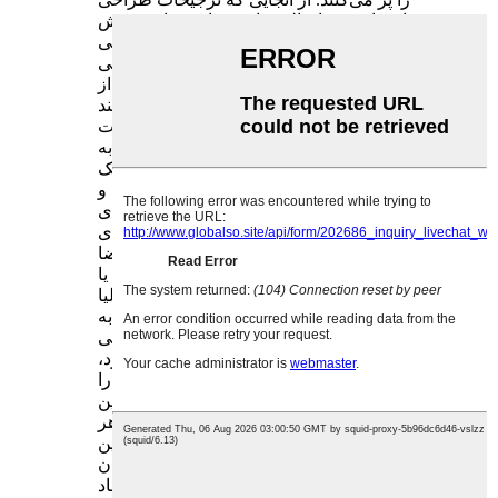
همچنان راحتی و اصالت را بر زیبایی‌شناسی بیش
از حد براق اولویت می‌دهند، آجرهای نمکی
هیمالیا همچنان انتخابی ماندگار برای کسانی
هستند که به دنبال تبدیل فضاها به پناهگاه‌هایی از
سبک و آرامش هستند.
کاشی‌ها و آجرهای نمکی همچنین امکانات
سفارشی‌سازی را ارائه می‌دهند که به
چشم‌اندازهای طراحی منحصر به فرد کمک
می‌کند. صنعتگران می‌توانند آنها را در اندازه‌ها و
پیکربندی‌های مختلف - از پنل‌های نازک برای
دیوارهای تزئینی گرفته تا بلوک‌های ضخیم برای
قطعات برجسته - مطابق با نیازهای خاص فضا
شکل دهند. برخی از صنعتگران حکاکی‌ها یا
برش‌های ظریفی را به آجرهای نمکی هیمالیا
اضافه می‌کنند و الگوهایی ایجاد می‌کنند که به
زیبایی با نور تعامل دارند. از قطعات تزئینی
کوچک گرفته تا نصب‌های تمام دیوار، هر کاربرد،
ویژگی‌های متمایز آجرهای نمکی هیمالیا را
برجسته می‌کند. تنوع رنگ طبیعی آنها تضمین
می‌کند که هیچ دو نصبی یکسان نیستند و به هر
پروژه‌ای منحصر به فرد بودن می‌افزاید. این
منحصر به فرد بودن، آنها را مورد علاقه طراحان
و صاحبان خانه قرار می‌دهد که با هدف ایجاد