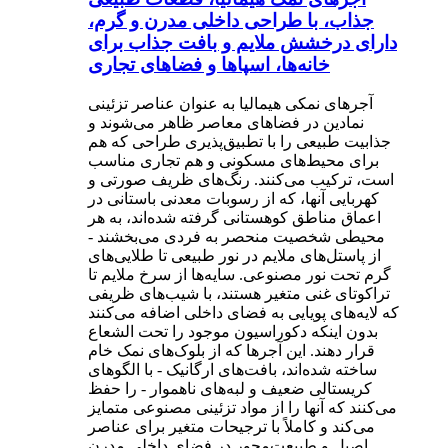
جذاب، با طراحی داخلی مدرن و گرم،
دارای درخشش ملایم و بافت جذاب برای
خانه‌ها، اسپاها و فضاهای تجاری
آجرهای نمکی هیمالیا به عنوان عناصر تزئینی
نمادین در فضاهای معاصر ظاهر می‌شوند و
جذابیت طبیعی را با تطبیق‌پذیری طراحی که هم
برای محیط‌های مسکونی و هم تجاری مناسب
است، ترکیب می‌کنند. رنگ‌های ظریف صورتی و
کهربایی آنها، که از رسوبات معدنی باستانی در
اعماق مناطق کوهستانی گرفته شده‌اند، به هر
محیطی شخصیت منحصر به فردی می‌بخشند -
از پاستل‌های ملایم در نور طبیعی تا طلایی‌های
گرم تحت نور مصنوعی. سایه‌ها از سرخ ملایم تا
تراکوتای غنی متغیر هستند، با شیب‌های ظریفی
که لایه‌های پویایی به فضای داخلی اضافه می‌کنند
بدون اینکه دکوراسیون موجود را تحت الشعاع
قرار دهند. این آجرها که از بلوک‌های نمک خام
ساخته شده‌اند، بافت‌های ارگانیک - با الگوهای
کریستالی ضعیف و لبه‌های ناهموار - را حفظ
می‌کنند که آنها را از مواد تزئینی مصنوعی متمایز
می‌کند و کاملاً با ترجیحات متغیر برای عناصر
اصیل و طبیعت‌محور در فضای داخلی مدرن