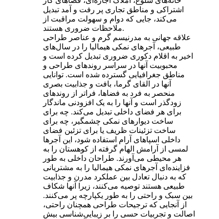
خانه‌های شلوغ، املاک اجاره‌ای، فضاهای کار
اشتراکی و مناطق تجاری پر رفت و آمد تبدیل
می‌کند، جایی که دوام و سهولت مراقبت از
ملاحظات ضروری هستند.
علاقه جهانی به مدرنیسم گرم و عناصر طراحی
طبیعی، آجرهای نمکی هیمالیا را در سال‌های
اخیر به اقلام دکوری ضروری تبدیل کرده است و
محبوبیت آنها در سراسر روندهای طراحی و
مناطق جغرافیایی گسترده شده است. توانایی
آنها در القای گرما، بافت و جذابیت بصری
منحصر به فرد به فضاها، فراتر از روندهای
زودگذر است و آنها را به یک افزودنی ماندگار
برای هر فضای داخلی تبدیل می‌کند. چه برای
ساخت دیوارهای نمکی چشمگیر، چه برای
ساخت تزئینات ظریف یا برای تزئین فضای
داخلی اسپاهای آرام استفاده شود، این آجرها
لمسی از آرامش الهام گرفته از کوهستان را به
هر محیطی می‌آورند. طراحان داخلی به طور
فزاینده‌ای آجرهای نمکی هیمالیا را به مشتریانی
که به دنبال تعادل بین عملکرد مدرن و جذابیت
طبیعی هستند توصیه می‌کنند، زیرا آنها شکاف
بین سبک و راحتی را به طور یکپارچه پر می‌کنند.
از آنجایی که ترجیحات طراحی همچنان راحتی،
اصالت و تجربیات حسی را بر زیبایی‌شناسی بیش