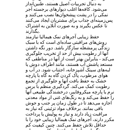
به دنبال تجربیات اصیل هستند، طنین‌انداز
می‌شود. کافه‌ها اغلب دیوارهای برجسته آجر
نمکی را در پشت پیشخوان‌ها نصب می‌کنند و
پس‌زمینه‌ای جذاب برای مشتریان ایجاد می‌کنند
تا عکس بگیرند و به صورت آنلاین به اشتراک
بگذارند.
حفظ زیبایی آجرهای نمک هیمالیا نیازمند
روش‌های مراقبتی ساده‌ای است که با سبک
زندگی پرمشغله سازگار باشد. دور نگه داشتن
آنها از رطوبت بیش از حد از تخریب جلوگیری
می‌کند - بنابراین بهتر است از آنها در مناطقی که
مستعد پاشش آب هستند، مانند اطراف دوش یا
لبه‌های سینک آشپزخانه، اجتناب شود. در آب و
هوای مرطوب، پاک کردن گاه به گاه با پارچه
خشک به حفظ بافت آنها و جلوگیری از تجمع
رطوبت کمک می‌کند. گردگیری منظم با برس
نرم یا پارچه میکروفایبر، درخشندگی طبیعی آنها
را حفظ می‌کند و به رنگ‌های غنی از مواد معدنی
اجازه می‌دهد تا در طول زمان پر جنب و جوش
باقی بمانند. برخلاف مواد تزئینی که نیاز به
مراقبت زیاد دارند و نیاز به پولیش یا پرداخت
مکرر دارند، آجرهای نمک هیمالیا زیبایی خود را با
حداقل تلاش حفظ می‌کنند. چنین کیفیت کم