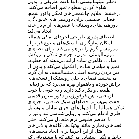
دفاتر مینیمالیستی، آنها بافت ظریفی را بدون
شلوغ کردن سطوح تمیز اضافه می‌کنند.
درخشش ملایم جاشمعی‌های نمکی با نور شمع،
فضایی صمیمی برای دورهمی‌های خانوادگی،
دورهمی‌های دوستانه یا عصرهای آرام در خانه
ایجاد می‌کند.
انعطاف‌پذیری طراحی آجرهای نمکی هیمالیا
امکان سازگاری با سبک‌های متنوع فراتر از
مدرنیسم گرم را فراهم می‌کند. برای فضاهای
مینیمالیستی مدرن، آجرهای نمکی با روکش
صاف، ظاهری ساده ارائه می‌دهند که خطوط
تمیز و مبلمان ساده را تکمیل می‌کند و بدون از
بین بردن روحیه اصلی مینیمالیسم، به آن گرما
می‌بخشد. فضای داخلی روستیک از نسخه‌های
تراش‌خورده و ناهموار بهره می‌برد که بر زیبایی
طبیعی و بکر تأکید دارند و به خوبی با چوب
بازیافتی، آهن فرفورژه و دکوراسیون قدیمی
جفت می‌شوند. فضاهای سبک صنعتی، آجرهای
نمکی هیمالیا را با دیوارهای آجری نمایان و وسایل
فلزی ادغام می‌کنند و زیبایی‌شناسی تند و تیز را
با عناصر طبیعی نرم متعادل می‌کنند. حتی
فضاهای تجاری مانند بوتیک‌ها، کافه‌ها و لابی‌های
هتل از این آجرها برای ایجاد محیط‌های
خاطره‌انگیز استفاده می‌کنند که با مشتریانی که