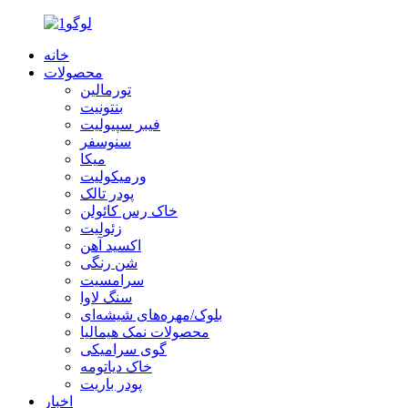
خانه
محصولات
تورمالین
بنتونیت
فیبر سپیولیت
سنوسفر
میکا
ورمیکولیت
پودر تالک
خاک رس کائولن
زئولیت
اکسید آهن
شن رنگی
سرامسیت
سنگ لاوا
بلوک/مهره‌های شیشه‌ای
محصولات نمک هیمالیا
گوی سرامیکی
خاک دیاتومه
پودر باریت
اخبار