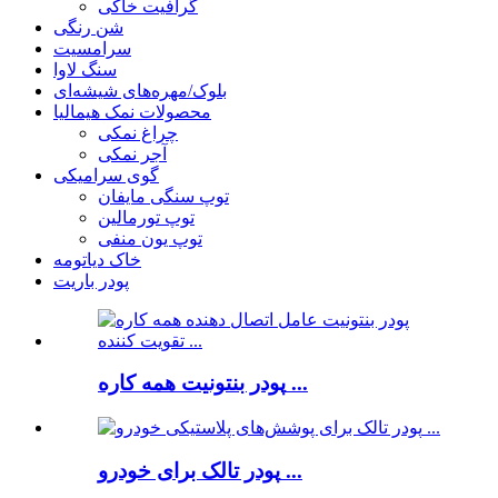
گرافیت خاکی
شن رنگی
سرامسیت
سنگ لاوا
بلوک/مهره‌های شیشه‌ای
محصولات نمک هیمالیا
چراغ نمکی
آجر نمکی
گوی سرامیکی
توپ سنگی مایفان
توپ تورمالین
توپ یون منفی
خاک دیاتومه
پودر باریت
پودر بنتونیت همه کاره ...
پودر تالک برای خودرو ...