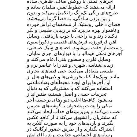
آجرهای نمکی با روکش صاف، ظاهری ساده
ارائه می‌دهند که خطوط تمیز، مبلمان ساده و
طرح‌های رنگی تک‌رنگ را تکمیل می‌کند و بدون
از بین بردن سادگی، به فضا گرما می‌بخشد.
فضای داخلی روستیک از نسخه‌های تراش‌خورده
و ناهموار بهره می‌برد که بر زیبایی طبیعی و بکر
تأکید دارند و به راحتی با چوب بازیافتی، وسایل
آهن فرفورژه، فرش‌های قدیمی و دکوراسیون
دست‌ساز جفت می‌شوند. فضاهای سبک صنعتی،
آجرهای نمکی هیمالیا را با دیوارهای آجری نمایان،
وسایل فلزی و سطوح بتنی ادغام می‌کنند و
زیبایی‌شناسی شهری و تند را با عناصر نرم و
طبیعی متعادل می‌کنند. حتی فضاهای تجاری
مانند بوتیک‌ها، کتاب‌فروشی‌ها و لابی‌های هتل از
این آجرها برای ایجاد محیط‌های به‌یادماندنی
استفاده می‌کنند که با مشتریانی که به دنبال
تجربیات حسی و اصیل هستند، طنین‌انداز
می‌شود. کافه‌ها اغلب دیوارهای برجسته آجر
نمکی را پشت پیشخوان یا گوشه‌های نشیمن
نصب می‌کنند و پس‌زمینه‌ای جذاب ایجاد می‌کنند
که مشتریان را تشویق می‌کند تا از کافه عکس
بگیرند و بازدیدهای خود را به صورت آنلاین به
اشتراک بگذارند و از طریق حضور ارگانیک در
رسانه‌های اجتماعی، جذابیت برند را افزایش