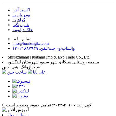
اکسید آهن
پودر باریت
گرافیت
شن رنگی
خاک دیاتومه
تماس با ما
info@huabangkc.com
واتساپ/وی‌چت/تلفن: ۱۳۰۲۱۸۸۷۹۳۹
Shijiazhuang Huabang Imp & Exp Trade Co., Ltd.
منطقه روستایی شیکان، شهر سییو، شهرستان لینگشو،
شیجیاژوانگ، هبی، چین
علی بابا
ساخت چین
© کپی‌رایت - ۲۰۱۰-۲۰۲۳: تمامی حقوق محفوظ است.
ارسال ایمیل