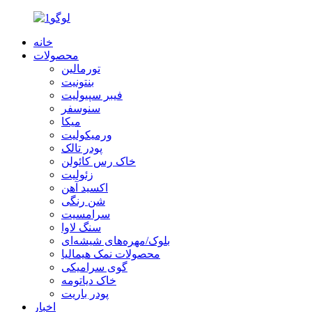
خانه
محصولات
تورمالین
بنتونیت
فیبر سپیولیت
سنوسفر
میکا
ورمیکولیت
پودر تالک
خاک رس کائولن
زئولیت
اکسید آهن
شن رنگی
سرامسیت
سنگ لاوا
بلوک/مهره‌های شیشه‌ای
محصولات نمک هیمالیا
گوی سرامیکی
خاک دیاتومه
پودر باریت
اخبار