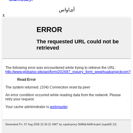
آی‌او‌اس
x