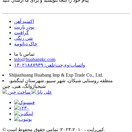
پیام خود را اینجا بنویسید و برای ما ارسال کنید
اکسید آهن
پودر باریت
گرافیت
شن رنگی
خاک دیاتومه
تماس با ما
info@huabangkc.com
واتساپ/وی‌چت/تلفن: ۱۳۰۲۱۸۸۷۹۳۹
Shijiazhuang Huabang Imp & Exp Trade Co., Ltd.
منطقه روستایی شیکان، شهر سییو، شهرستان لینگشو،
شیجیاژوانگ، هبی، چین
علی بابا
ساخت چین
© کپی‌رایت - ۲۰۱۰-۲۰۲۳: تمامی حقوق محفوظ است.