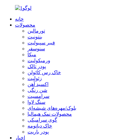
خانه
محصولات
تورمالین
بنتونیت
فیبر سپیولیت
سنوسفر
میکا
ورمیکولیت
پودر تالک
خاک رس کائولن
زئولیت
اکسید آهن
شن رنگی
سرامسیت
سنگ لاوا
بلوک/مهره‌های شیشه‌ای
محصولات نمک هیمالیا
گوی سرامیکی
خاک دیاتومه
پودر باریت
اخبار