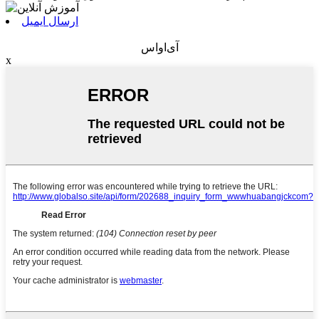
ارسال ایمیل
آی‌او‌اس
x