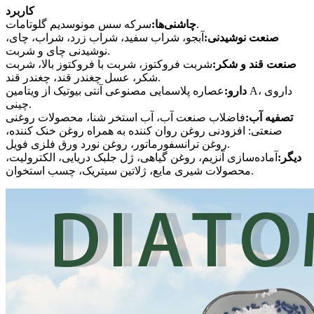
کاربرد
سرکه سس مونوسدیم گلوتامات.
چاشنی‌ها:
صنعت نوشیدنی:
آبجو، شراب سفید، شراب زرد، شراب، چای،
نوشیدنی چای و شربت.
صنعت قند و شکر:
شربت فروکتوز، شربت با فروکتوز بالا، شربت
شکر، عسل چغندر قند، چغندر قند.
دارو:
عصاره پلاسمایی مصنوعی آنتی بیوتیک از ویتامین A، داروی
چینی.
تصفیه آب:
فاضلاب صنعت آب، آب استخر شنا، محصولات روغنی
صنعتی: افزودنی روغن روان کننده به همراه روغن خنک کننده،
روغن ترانسفورماتور، روغن نورد ورق فلزی فویل.
دیگر:
آماده‌سازی آنزیم، روغن گیاهی، ژل جلبک دریایی، الکترولیت،
محصولات شیری مایع، ژلاتین سیتریک، چسب استخوان.