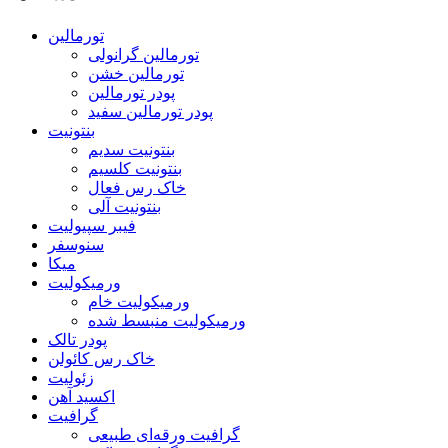
تورمالین
تورمالین گرانولی
تورمالین خشن
پودر تورمالین
پودر تورمالین سفید
بنتونیت
بنتونیت سدیم
بنتونیت کلسیم
خاک رس فعال
بنتونیت آلی
فیبر سپیولیت
سنوسفر
میکا
ورمیکولیت
ورمیکولیت خام
ورمیکولیت منبسط شده
پودر تالک
خاک رس کائولن
زئولیت
اکسید آهن
گرافیت
گرافیت ورقه‌ای طبیعی