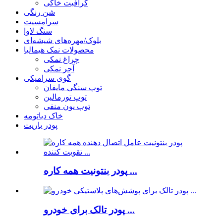
گرافیت خاکی
شن رنگی
سرامسیت
سنگ لاوا
بلوک/مهره‌های شیشه‌ای
محصولات نمک هیمالیا
چراغ نمکی
آجر نمکی
گوی سرامیکی
توپ سنگی مایفان
توپ تورمالین
توپ یون منفی
خاک دیاتومه
پودر باریت
پودر بنتونیت همه کاره ...
پودر تالک برای خودرو ...