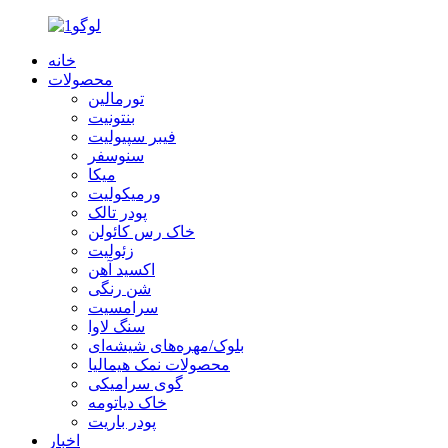
خانه
محصولات
تورمالین
بنتونیت
فیبر سپیولیت
سنوسفر
میکا
ورمیکولیت
پودر تالک
خاک رس کائولن
زئولیت
اکسید آهن
شن رنگی
سرامسیت
سنگ لاوا
بلوک/مهره‌های شیشه‌ای
محصولات نمک هیمالیا
گوی سرامیکی
خاک دیاتومه
پودر باریت
اخبار