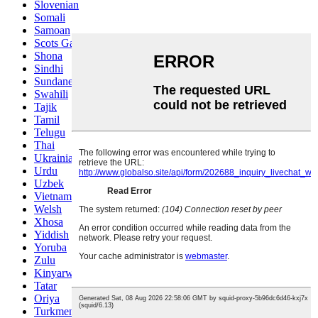
Slovenian
Somali
Samoan
Scots Gaelic
Shona
Sindhi
Sundanese
Swahili
Tajik
Tamil
Telugu
Thai
Ukrainian
Urdu
Uzbek
Vietnamese
Welsh
Xhosa
Yiddish
Yoruba
Zulu
Kinyarwanda
Tatar
Oriya
Turkmen