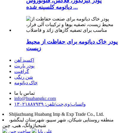
پودر کیزلگور، فلاکس، فلوئوروس
دیاتومه کلسینه شده ...
پودر خاک دیاتومه برای حفاظت از محیط
زیست
اکسید آهن
پودر باریت
گرافیت
شن رنگی
خاک دیاتومه
تماس با ما
info@huabangkc.com
واتساپ/وی‌چت/تلفن: ۱۳۰۲۱۸۸۷۹۳۹
Shijiazhuang Huabang Imp & Exp Trade Co., Ltd.
منطقه روستایی شیکان، شهر سییو، شهرستان لینگشو،
شیجیاژوانگ، هبی، چین
علی بابا
ساخت چین