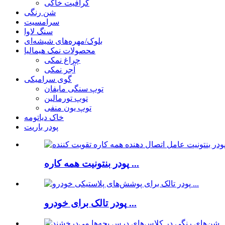
گرافیت خاکی
شن رنگی
سرامسیت
سنگ لاوا
بلوک/مهره‌های شیشه‌ای
محصولات نمک هیمالیا
چراغ نمکی
آجر نمکی
گوی سرامیکی
توپ سنگی مایفان
توپ تورمالین
توپ یون منفی
خاک دیاتومه
پودر باریت
پودر بنتونیت همه کاره ...
پودر تالک برای خودرو ...