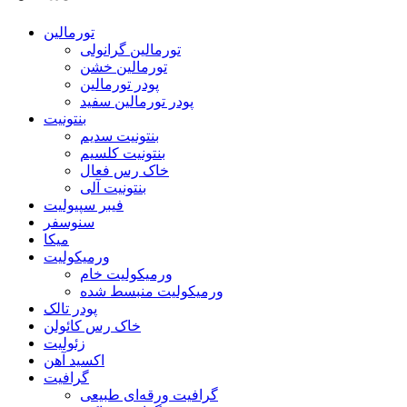
تورمالین
تورمالین گرانولی
تورمالین خشن
پودر تورمالین
پودر تورمالین سفید
بنتونیت
بنتونیت سدیم
بنتونیت کلسیم
خاک رس فعال
بنتونیت آلی
فیبر سپیولیت
سنوسفر
میکا
ورمیکولیت
ورمیکولیت خام
ورمیکولیت منبسط شده
پودر تالک
خاک رس کائولن
زئولیت
اکسید آهن
گرافیت
گرافیت ورقه‌ای طبیعی