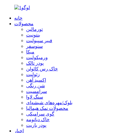
خانه
محصولات
تورمالین
بنتونیت
فیبر سپیولیت
سنوسفر
میکا
ورمیکولیت
پودر تالک
خاک رس کائولن
زئولیت
اکسید آهن
شن رنگی
سرامسیت
سنگ لاوا
بلوک/مهره‌های شیشه‌ای
محصولات نمک هیمالیا
گوی سرامیکی
خاک دیاتومه
پودر باریت
اخبار