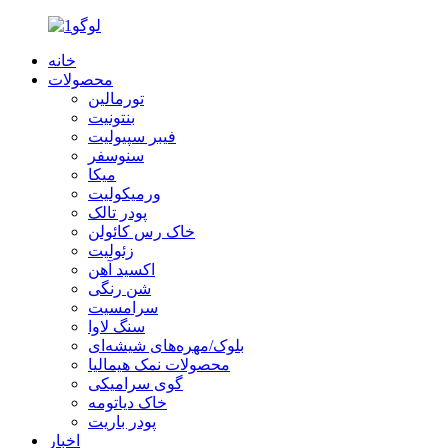
خانه
محصولات
تورمالین
بنتونیت
فیبر سپیولیت
سنوسفر
میکا
ورمیکولیت
پودر تالک
خاک رس کائولن
زئولیت
اکسید آهن
شن رنگی
سرامسیت
سنگ لاوا
بلوک/مهره‌های شیشه‌ای
محصولات نمک هیمالیا
گوی سرامیکی
خاک دیاتومه
پودر باریت
اخبار