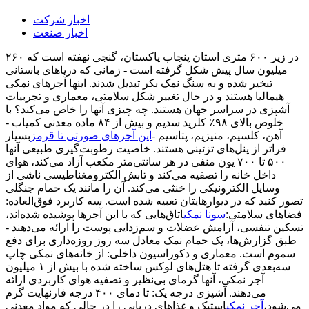
اخبار شرکت
اخبار صنعت
در زیر ۶۰۰ متری استان پنجاب پاکستان، گنجی نهفته است که ۲۶۰
میلیون سال پیش شکل گرفته است - زمانی که دریاهای باستانی
تبخیر شده و به سنگ نمک بکر تبدیل شدند. اینها آجرهای نمکی
هیمالیا هستند و در حال تغییر شکل سلامتی، معماری و تجربیات
آشپزی در سراسر جهان هستند. چه چیزی آنها را خاص می‌کند؟ با
خلوص بالای ۹۸٪ کلرید سدیم و بیش از ۸۴ ماده معدنی کمیاب -
آهن، کلسیم، منیزیم، پتاسیم -
این آجرهای صورتی تا قرمز
بسیار
فراتر از پنل‌های تزئینی هستند. خاصیت رطوبت‌گیری طبیعی آنها
۵۰۰ تا ۷۰۰ یون منفی در هر سانتی‌متر مکعب آزاد می‌کند، هوای
داخل خانه را تصفیه می‌کند و تابش الکترومغناطیسی ناشی از
وسایل الکترونیکی را خنثی می‌کند. آن را مانند یک حمام جنگلی
تصور کنید که در دیوارهایتان تعبیه شده است. سه کاربرد فوق‌العاده:
فضاهای سلامتی:
سونا نمکی
اتاق‌هایی که با این آجرها پوشیده شده‌اند،
تسکین تنفسی، آرامش عضلات و سم‌زدایی پوست را ارائه می‌دهند -
طبق گزارش‌ها، یک حمام نمک معادل سه روز روزه‌داری برای دفع
سموم است. معماری و دکوراسیون داخلی: از خانه‌های نمکی چاپ
سه‌بعدی گرفته تا هتل‌های لوکس ساخته شده با بیش از ۱ میلیون
آجر نمکی، آنها گرمای بی‌نظیر و تصفیه هوای کاربردی ارائه
می‌دهند. آشپزی درجه یک: تا دمای ۴۰۰ درجه فارنهایت گرم
می‌شود،
آجر نمکی
استیک و غذاهای دریایی را در حالی که مواد معدنی